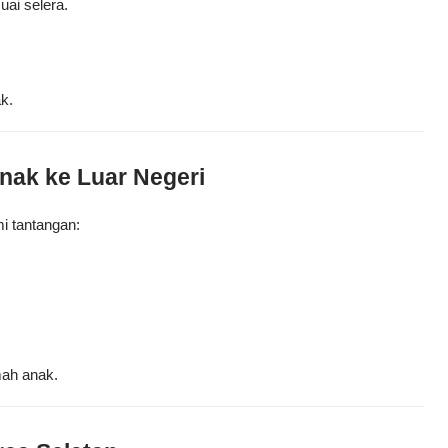
ai selera.
k.
nak ke Luar Negeri
i tantangan:
mah anak.